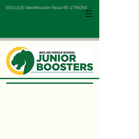
501(c)(3) Identificación fiscal
85-1794264