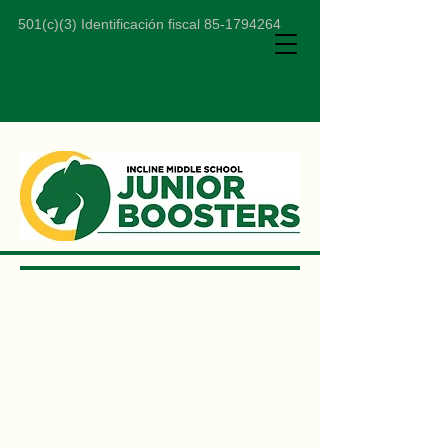
501(c)(3) Identificación fiscal
85-1794264