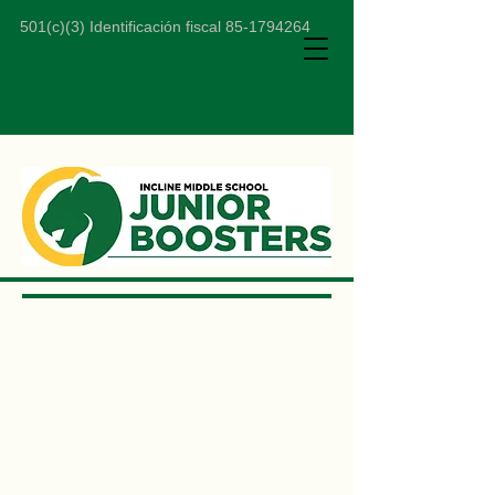
501(c)(3) Identificación fiscal
85-1794264