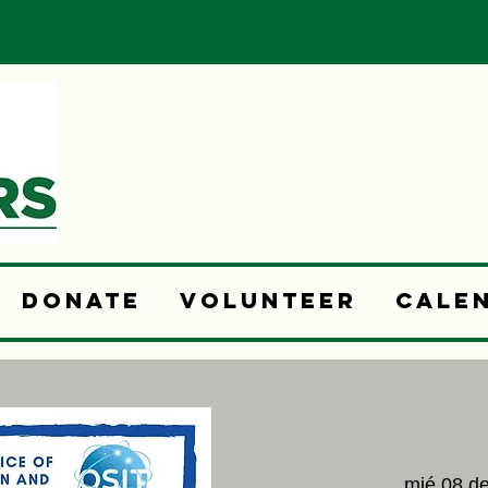
Donate
Volunteer
Cale
mié 08 d