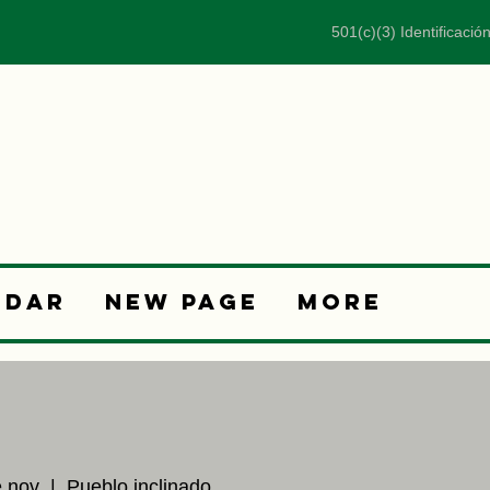
501(c)(3) Identificació
ndar
New Page
More
e nov
  |  
Pueblo inclinado