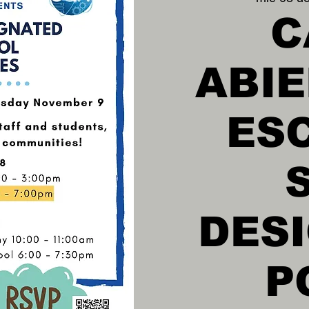
C
ABIE
ES
DES
P