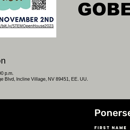
GOB
on
00 p.m.
ge Blvd, Incline Village, NV 89451, EE. UU.
Poners
First Name